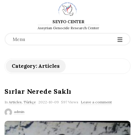
SEYFO CENTER
Assyrian Genocide Research Center
Menu
Category:
Articles
Sırlar Nerede Saklı
P
In
Articles
,
Türkçe
2022-10-09
597 Views
Leave a comment
u
admin
b
l
i