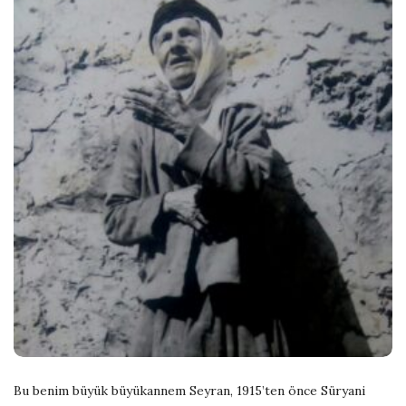
s
h
D
a
t
e
Bu benim büyük büyükannem Seyran, 1915’ten önce Süryani