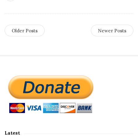
Older Posts
Newer Posts
S
i
t
e
S
i
d
Latest
e