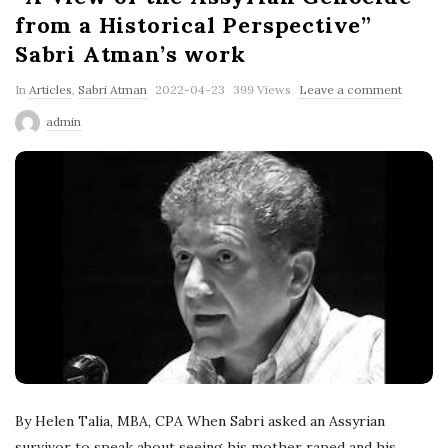
from a Historical Perspective”
Sabri Atman’s work
P
In
Articles
,
Sabri Atman
2022-04-23
399 Views
Leave a comment
u
admin
b
l
i
s
h
D
a
t
e
By Helen Talia, MBA, CPA When Sabri asked an Assyrian
survivor to speak about seeing his mother raped and his