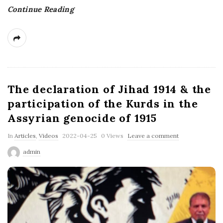
Continue Reading
The declaration of Jihad 1914 & the
participation of the Kurds in the
Assyrian genocide of 1915
P
In
Articles
,
Videos
2022-04-25
0 Views
Leave a comment
u
admin
b
l
i
s
h