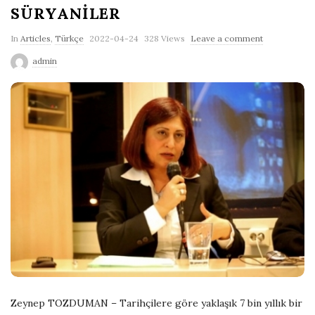
SÜRYANİLER
P
In
Articles
,
Türkçe
2022-04-24
328 Views
Leave a comment
u
admin
b
l
i
s
h
D
a
t
e
Zeynep TOZDUMAN – Tarihçilere göre yaklaşık 7 bin yıllık bir