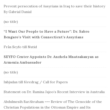
b
Prevent persecution of Assyrians in Iraq to save their history
a
By Gabrial Danial
r
(no title)
“I Want Our People to Have a Future”: Dr. Sabro
Bengaro’s Visit with Connecticut’s Assyrians
Från Seyfo till Nutid
SEYFO Center Appoints Dr. Anzhela Mnatsakanyan as
Armenia Ambassador
(no title)
Inbjudan till föredrag / Call for Papers
Statement on Dr. Ramina Jajoo’s Recent Interview in Australia
Abdulmesih BarAbraham === Review of The Genocide of the
Christian Populations in the Ottoman Empire and Its