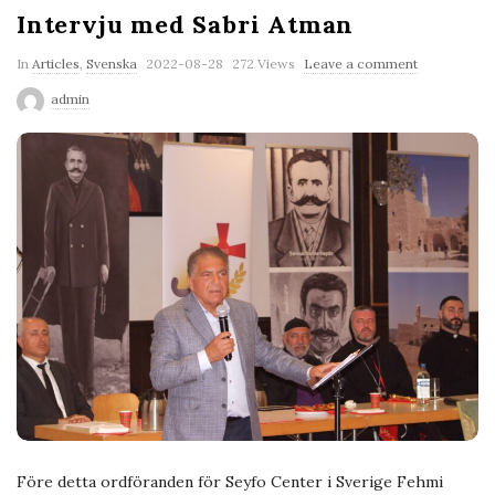
Intervju med Sabri Atman
P
In
Articles
,
Svenska
2022-08-28
272 Views
Leave a comment
u
admin
b
l
i
s
h
D
a
t
e
Före detta ordföranden för Seyfo Center i Sverige Fehmi