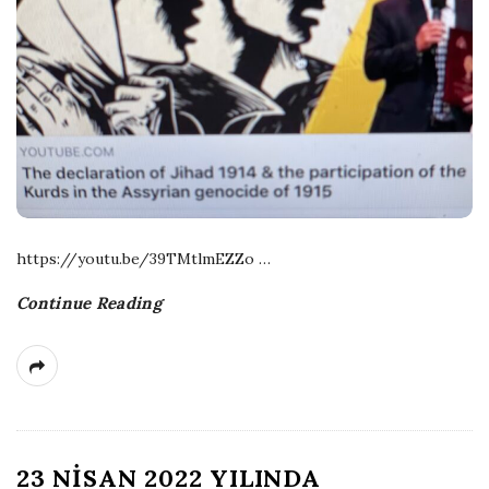
D
a
t
e
https://youtu.be/39TMtlmEZZo
…
Continue Reading
23 NİSAN 2022 YILINDA