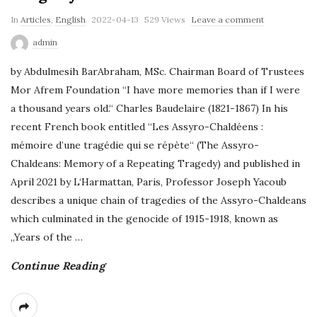
P
In
Articles
,
English
2022-04-13
529 Views
Leave a comment
u
admin
b
by Abdulmesih BarAbraham, MSc. Chairman Board of Trustees
l
Mor Afrem Foundation “I have more memories than if I were
i
a thousand years old.“ Charles Baudelaire (1821-1867) In his
s
recent French book entitled “Les Assyro-Chaldéens :
h
mémoire d’une tragédie qui se répète“ (The Assyro-
D
Chaldeans: Memory of a Repeating Tragedy) and published in
a
April 2021 by L‘Harmattan, Paris, Professor Joseph Yacoub
t
describes a unique chain of tragedies of the Assyro-Chaldeans
e
which culminated in the genocide of 1915-1918, known as
„Years of the
…
Continue Reading