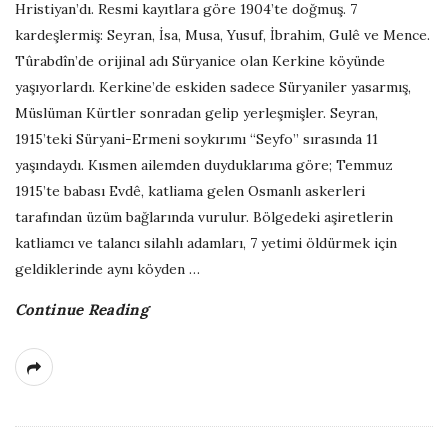
Hristiyan’dı. Resmi kayıtlara göre 1904’te doğmuş. 7
kardeşlermiş: Seyran, İsa, Musa, Yusuf, İbrahim, Gulê ve Mence.
Tûrabdîn’de orijinal adı Süryanice olan Kerkine köyünde
yaşıyorlardı. Kerkine’de eskiden sadece Süryaniler yasarmış,
Müslüman Kürtler sonradan gelip yerleşmişler. Seyran,
1915’teki Süryani-Ermeni soykırımı “Seyfo” sırasında 11
yaşındaydı. Kısmen ailemden duyduklarıma göre; Temmuz
1915’te babası Evdê, katliama gelen Osmanlı askerleri
tarafından üzüm bağlarında vurulur. Bölgedeki aşiretlerin
katliamcı ve talancı silahlı adamları, 7 yetimi öldürmek için
geldiklerinde aynı köyden
…
Continue Reading