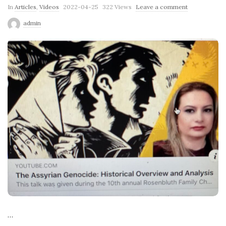
P
In
Articles
,
Videos
2022-04-25
322 Views
Leave a comment
u
admin
b
l
i
s
h
D
a
t
e
…