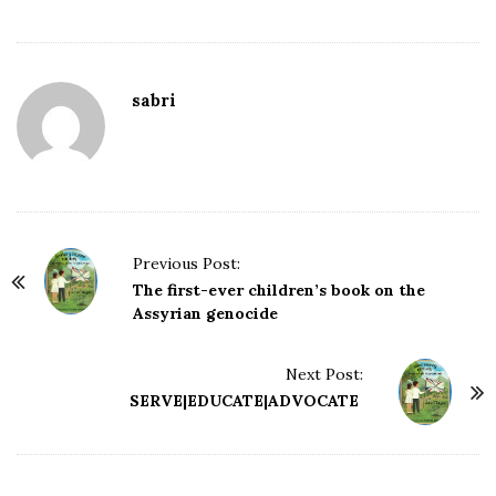
sabri
P
Previous Post:
o
The first-ever children’s book on the
Assyrian genocide
s
t
Next Post:
N
SERVE
|
EDUCATE
|
ADVOCATE
a
v
i