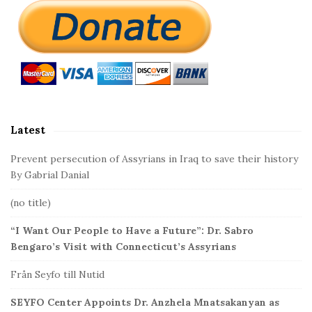
S
i
t
e
S
i
d
Latest
e
b
Prevent persecution of Assyrians in Iraq to save their history
a
By Gabrial Danial
r
(no title)
“I Want Our People to Have a Future”: Dr. Sabro
Bengaro’s Visit with Connecticut’s Assyrians
Från Seyfo till Nutid
SEYFO Center Appoints Dr. Anzhela Mnatsakanyan as