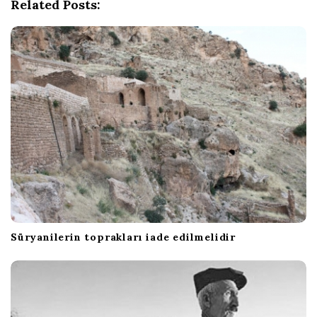
g
Related Posts:
a
t
i
o
n
Süryanilerin toprakları iade edilmelidir