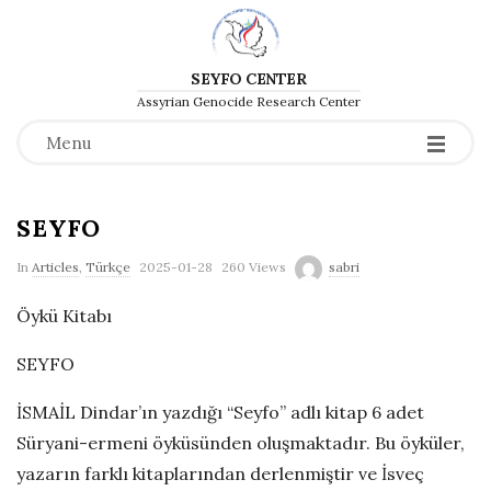
SEYFO CENTER
Assyrian Genocide Research Center
Menu
SEYFO
P
In
Articles
,
Türkçe
2025-01-28
260 Views
sabri
u
Öykü Kitabı
b
l
SEYFO
i
İSMAİL Dindar’ın yazdığı “Seyfo” adlı kitap 6 adet
s
Süryani-ermeni öyküsünden oluşmaktadır. Bu öyküler,
h
yazarın farklı kitaplarından derlenmiştir ve İsveç
D